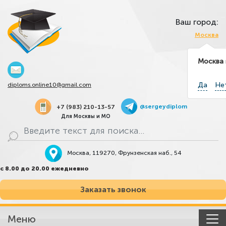
Ваш город:
Москва
Москва
Да
Не
diploms.online10@gmail.com
@sergeydiplom
+7 (983) 210-13-57
Для Москвы и МО
Москва, 119270, Фрунзенская наб., 54
с 8.00 до 20.00 ежедневно
Заказать звонок
Meню